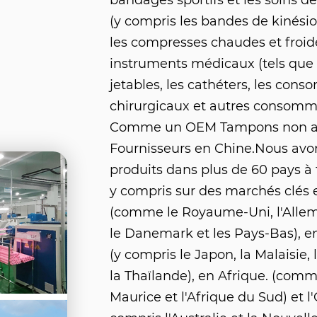
bandages sportifs et les soins d
(y compris les bandes de kinésiolo
les compresses chaudes et froide
instruments médicaux (tels que 
jetables, les cathéters, les con
chirurgicaux et autres consomm
Comme un
OEM Tampons non a
Fournisseurs
en Chine.Nous avon
produits dans plus de 60 pays à 
y compris sur des marchés clés
(comme le Royaume-Uni, l'Allem
le Danemark et les Pays-Bas), e
(y compris le Japon, la Malaisie, 
la Thaïlande), en Afrique. (comm
Maurice et l'Afrique du Sud) et l