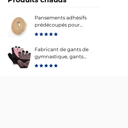
Pansements adhésifs
prédécoupés pour
capteurs CGM Dexcom –
pansements de fixation
adhésifs étanches
Fabricant de gants de
gymnastique, gants
d'entraînement sans
doigts pour l'haltérophilie,
gants de fitness respirants
pour l'entraînement et le
sport