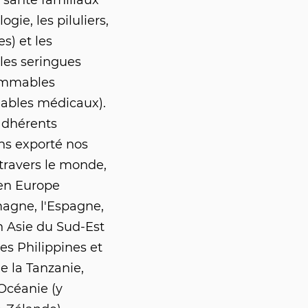
e santé familiaux
gie, les piluliers,
s) et les
les seringues
sommables
ables médicaux).
dhérents
s exporté nos
travers le monde,
 en Europe
agne, l'Espagne,
n Asie du Sud-Est
les Philippines et
e la Tanzanie,
'Océanie (y