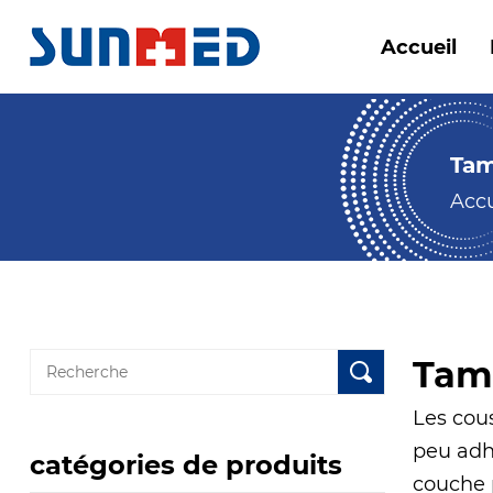
Accueil
Tam
Accu
Tam
Les cous
peu adh
catégories de produits
couche p