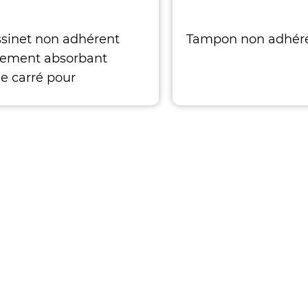
sinet non adhérent
Tampon non adhér
ement absorbant
le carré pour
sement