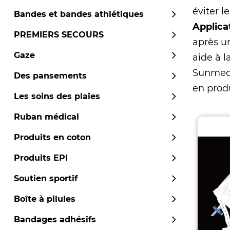
éviter l
Bandes et bandes athlétiques
Applica
PREMIERS SECOURS
après un
Gaze
aide à l
Sunmed
Des pansements
en produ
Les soins des plaies
Ruban médical
Produits en coton
Produits EPI
Soutien sportif
Boîte à pilules
Bandages adhésifs