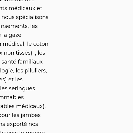
nts médicaux et
nous spécialisons
ansements, les
e la gaze
 médical, le coton
non tissés). , les
e santé familiaux
gie, les piluliers,
s) et les
les seringues
sommables
ables médicaux).
pour les jambes
s exporté nos