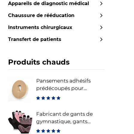
Appareils de diagnostic médical
Chaussure de rééducation
Instruments chirurgicaux
Transfert de patients
Produits chauds
Pansements adhésifs
prédécoupés pour
capteurs CGM Dexcom –
pansements de fixation
adhésifs étanches
Fabricant de gants de
gymnastique, gants
d'entraînement sans