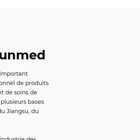
Sunmed
 important
ionnel de produits
t de soins de
 plusieurs bases
du Jiangsu, du
industrie des