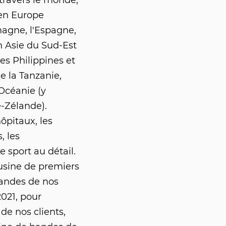
travers le monde,
 en Europe
agne, l'Espagne,
n Asie du Sud-Est
les Philippines et
e la Tanzanie,
'Océanie (y
e-Zélande).
pitaux, les
, les
 sport au détail.
usine de premiers
andes de nos
2021, pour
de nos clients,