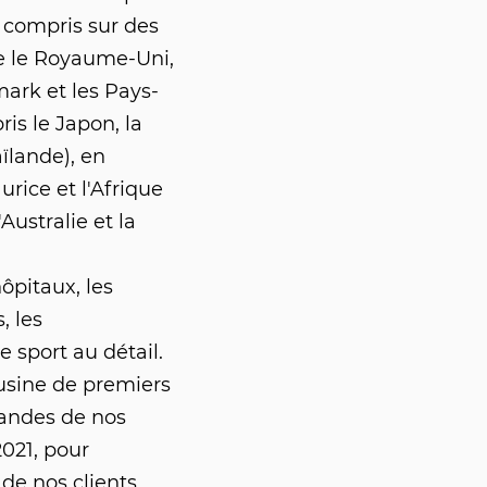
 compris sur des
 le Royaume-Uni,
ark et les Pays-
is le Japon, la
aïlande), en
rice et l'Afrique
Australie et la
pitaux, les
, les
 sport au détail.
usine de premiers
andes de nos
2021, pour
de nos clients,