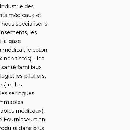
industrie des
nts médicaux et
nous spécialisons
ansements, les
e la gaze
 médical, le coton
non tissés). , les
e santé familiaux
gie, les piluliers,
s) et les
les seringues
sommables
ables médicaux).
 Fournisseurs
en
roduits dans plus