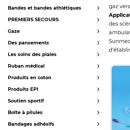
gaz vers
Bandes et bandes athlétiques
Applica
PREMIERS SECOURS
des scé
Gaze
ambulato
Sunmed
Des pansements
d'établi
Les soins des plaies
Ruban médical
Produits en coton
Produits EPI
Soutien sportif
Boîte à pilules
Bandages adhésifs