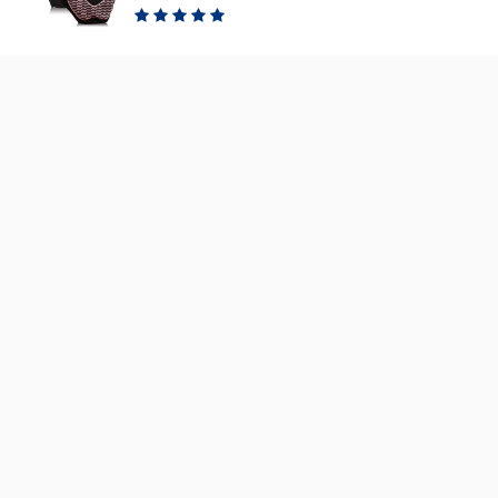
d'entraînement sans
doigts pour l'haltérophilie,
gants de fitness respirants
pour l'entraînement et le
sport