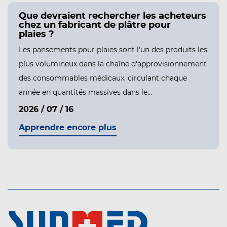
oisir un fabricant de
Que devraient 
hésifs fiable pour les
chez un fabric
 groupées ?
plaies ?
hésifs font partie des produits les
Les pansements pour
ent commandés dans la chaîne
plus volumineux da
nement de consommables médicaux,
des consommables 
 hôpitaux, les pharmacies, les
année en quantités m
2026 / 07 / 16
7
Apprendre encor
ncore plus