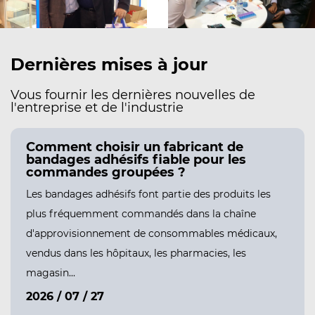
Dernières mises à jour
Vous fournir les dernières nouvelles de
l'entreprise et de l'industrie
Comment retirer en toute sécurité un
C
pansement hydrocolloïde sans blesser
b
votre peau ?
c
Comprendre pourquoi les bandages hydrocolloïdes
Le
adhèrent si bien Les bandages hydrocolloïdes sont
p
conçus pour former un joint solide et flexible sur une
d
plaie, et ce joint est la seule raison po...
ve
ma
2026 / 08 / 05
2
Apprendre encore plus